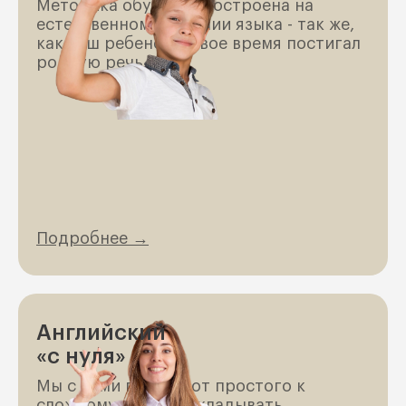
Методика обучения построена на
естественном усвоении языка - так же,
как ваш ребенок в свое время постигал
родную речь.
Подробнее →
Английский
«с нуля»
Мы с вами пойдем от простого к
сложному, будем закладывать