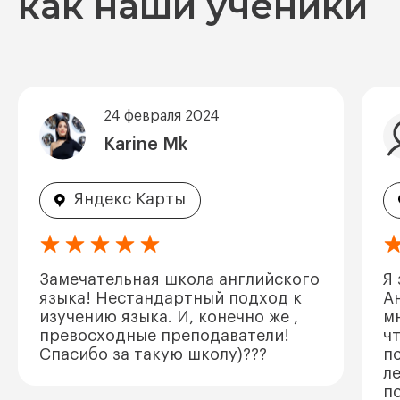
как наши ученики
24 февраля 2024
Karine Mk
Яндекс Карты
Замечательная школа английского
Я
языка! Нестандартный подход к
А
изучению языка. И, конечно же ,
м
превосходные преподаватели!
ч
Спасибо за такую школу)???
п
л
по