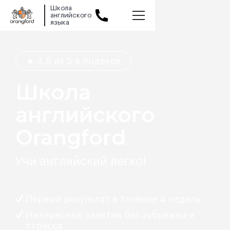
Школа
английского
языка
Slide 1 of 2.
★ 4.8 из 5 в Яндексе
Школа
английского
Orangford
Учи английский легко!
Первый результат в течение 4 недель
Интересные занятия без зубрежки и
стресса