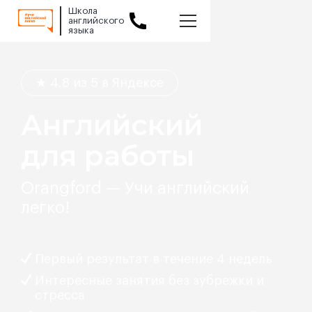
Школа
английского
языка
Slide 1 of 2.
★ 4.8 из 5 в Яндексе
Английский
для работы
Orangford — Учи английский
легко!
Первый результат в течение 4 недель
Интересные занятия без зубрежки и
стресса