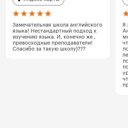
Замечательная школа английского
Я
языка! Нестандартный подход к
А
изучению языка. И, конечно же ,
м
превосходные преподаватели!
ч
Спасибо за такую школу)???
п
л
по
п
у
чт
п