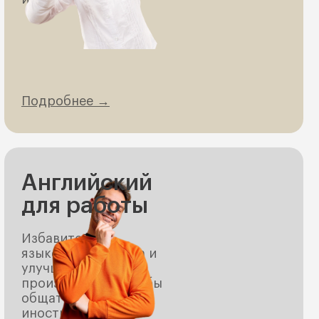
Подробнее →
Английский
для работы
Избавитесь от
языкового барьера и
улучшите свое
произношение, чтобы
общаться с
иностранными