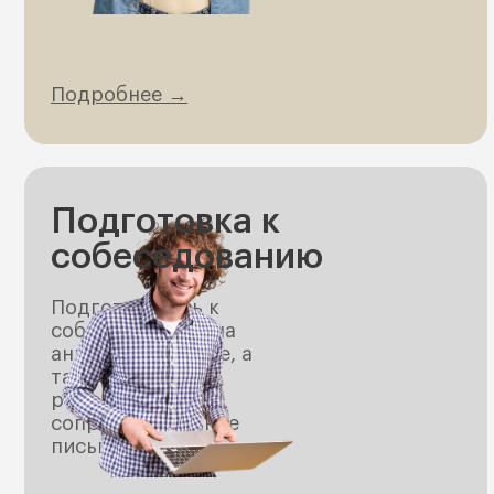
Подробнее →
Подготовка к
собеседованию
Подготовитесь к
собеседованию на
английском языке, а
также составите
резюме и
сопроводительное
письмо.