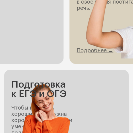
в свое время постиг
речь.
Подробнее →
Подготовка
к ЕГЭ и ОГЭ
Чтобы получить
хороший балл нужна
хорошая подготовка и
умение обходить
подводные камни