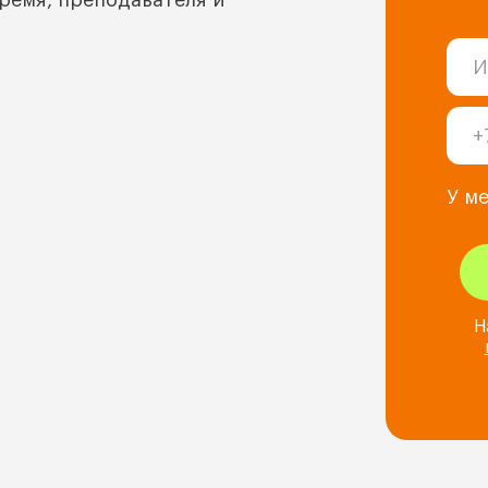
ремя, преподавателя и
У м
Н