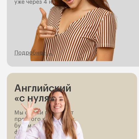
уже через 4 недели.
Подробнее →
Английский
«с нуля»
Мы с вами пойдем от
простого к сложному,
будем закладывать
фундамент ваших
будущих знаний и