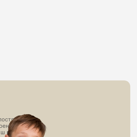
построена
воении
ваш ребенок