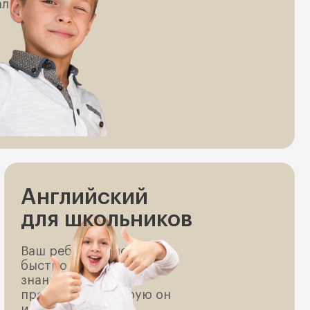
ал родную
Английский
для школьников
Ваш ребенок сможет
быстро подтянуть
знания по той
программе, которую он
изучает в школе.