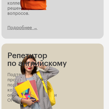
коллегами и для
решения рабочих
вопросов.
Подробнее →
Репетитор
по английскому
Подтянем школьную
программу,
подготовимся к
контрольным и
олимпиадам или ЕГЭ и
ОГЭ.