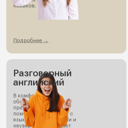
навыков.
Подробнее →
Разговорный
английский
В комфортной
обстановке
преподаватель
помогает справиться с
языковыми барьерами и
неуверенностью, дает