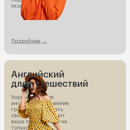
экзамена.
Подробнее →
Английский
для путешествий
Хорошее знание
английского и умение
грамотно выражать
свои мысли сделают
ваше путешествие не
только более