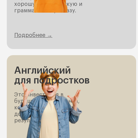
хорошую лексическую и
грамматическую базу.
Подробнее →
Английский
для подростков
Это инвестиция в
будущее ваше ребенка,
которая поможет ему
достичь высоких
результатов.