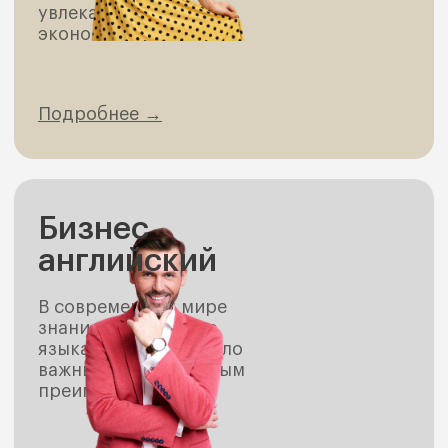
увлекательным, но и
экономичным.
Подробнее →
Бизнес
английский
В современном мире
знание английского
языка уже давно стало
важным конкурентным
преимуществом.