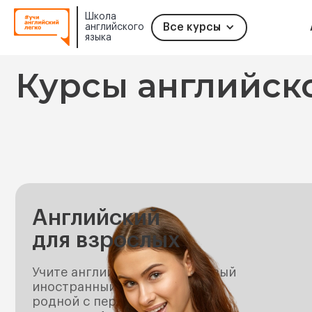
Школа
Все курсы
английского
языка
Slide 2 of 2.
Курсы английско
Английский
для взрослых
Учите английский не как первый
иностранный, а как второй
родной с первым результатом