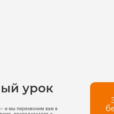
ый урок
б
— и мы перезвоним вам в