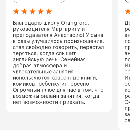
Благодарю школу Orangford,
Д
руководителя Маргариту и
р
преподавателя Анастасию! У сына
а
в разы улучшилось произношение,
п
стал свободно говорить, перестал
п
теряться, когда слышит
а
английскую речь. Семейная
п
добрая атмосфера и
И
увлекательные занятия —
с
используются красочные книги,
И
комиксы, ребенку интересно!
о
Огромный плюс для нас в том, что
к
возможны онлайн занятия, когда
р
нет возможности приехать.
О
п
з
с