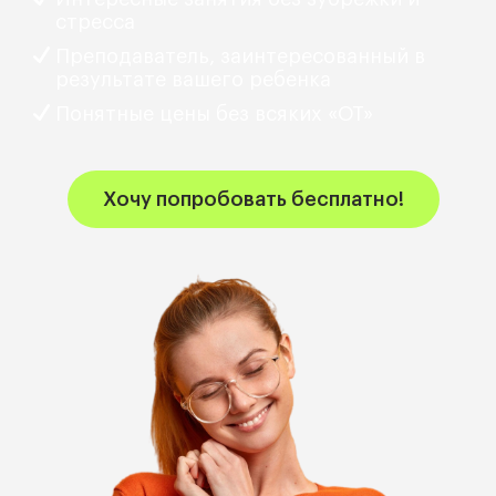
стресса
Преподаватель, заинтересованный в
результате вашего ребенка
Понятные цены без всяких «ОТ»
Хочу попробовать бесплатно!