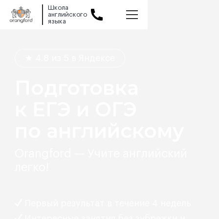
Школа
английского
языка
Slide 1 of 2.
★ 4.8 из 5 в Яндексе
Подготовка
к ЕГЭ и ОГЭ
по английскому
Orangford — Учите английский
легко!
Первый результат в течение 4 недель
Интересные занятия без зубрежки и