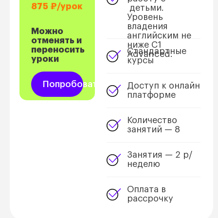
875
₽/урок
детьми.
Уровень
владения
Можно
английским не
отменять и
ниже С1
переносить
Стандартные
Advanced.
уроки
курсы
Попробовать
Доступ к онлайн
платформе
Количество
занятий — 8
Занятия — 2 р/
неделю
Оплата в
рассрочку