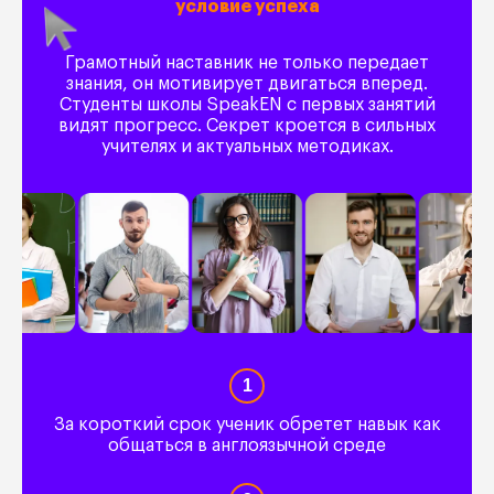
условие успеха
Грамотный наставник не только передает
знания, он мотивирует двигаться вперед.
Студенты школы SpeakEN с первых занятий
видят прогресс. Секрет кроется в сильных
учителях и актуальных методиках.
1
За короткий срок ученик обретет навык как
общаться в англоязычной среде