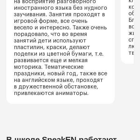
кла
на восприятие разговорного
кон
иностранного языка без нудного
общ
заучивания. Занятия проходят в
Бла
игровой форме, все очень
вос
весело и интересно. Также очень
жив
порадовало, что во время
спа
занятий дети используют
люб
пластилин, краски, делают
тво
поделки из цветной бумаги, т.е.
развивается еще и мелкая
моторика. Тематические
праздники, новый год, также все
на английском языке, проходят
в дружественной обстановке,
привлекаются аниматоры.
В школе SpeakEN работают