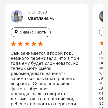
31.01.2023
Светлана Ч.
Я
Яндекс Карты
Доч
Сын занимается второй год,
нес
немного переживали, что в три
рез
года ему будет сложновато, но
мес
теперь могу смело
удо
рекомендовать начинать
для
заниматься языком с раннего
и з
возраста. Очень понравился
для
формат обучения,
атм
преподаватель говорит с
орг
детьми только по-английски,
вст
ребенок полностью переходит