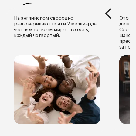
На английском свободно
Это яз
разговаривают почти 2 миллиарда
диплом
человек во всем мире - то есть,
Соотве
каждый четвертый.
шансы 
прести
за гра