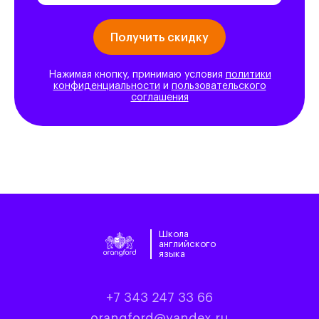
Нажимая кнопку, принимаю условия
политики
конфиденциальности
и
пользовательского
соглашения
Школа
английского
языка
+7 343 247 33 66
orangford@yandex.ru