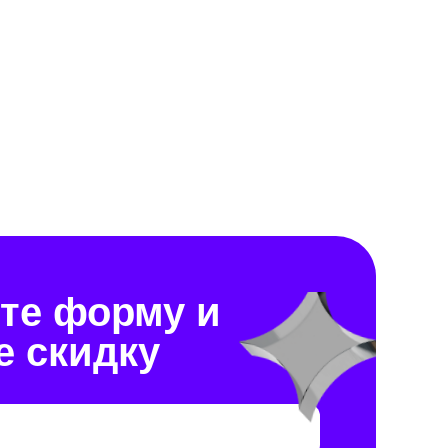
те форму и
е скидку