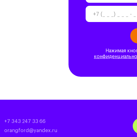
Нажимая кно
конфиденциальн
+7 343 247 33 66
orangford@yandex.ru